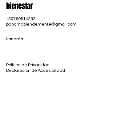
bienestar
+50769814292
panamabiendemente@gmail.com
Panamá
Política de Privacidad
Declaración de Accesibilidad
Política de Envío
Términos y Condiciones
Política de Reembolso
Derechos Reservados