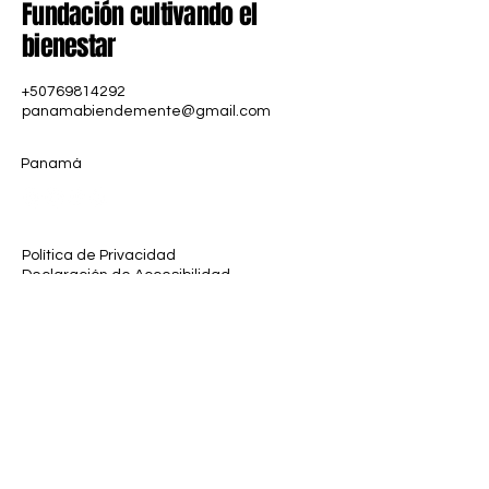
Fundación cultivando el
bienestar
+50769814292
panamabiendemente@gmail.com
Panamá
Política de Privacidad
Declaración de Accesibilidad
Política de Envío
Términos y Condiciones
Política de Reembolso
Derechos Reservados